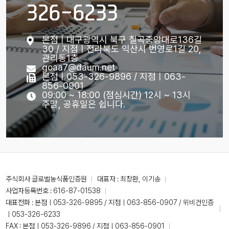
326-6233
본점ㅣ대구광역시 북구 칠곡중앙대로136길
30 / 지점ㅣ전라북도 익산시 번영로1길 20,
관리동1층
goaa7@daum.net
본점ㅣ053-326-9896 / 지점ㅣ063-
856-0901
09:00 ~ 18:00 (점심시간) 12시 ~ 13시
주말, 공휴일은 쉽니다.
주식회사 글로벌농식품인증원
대표자 : 최창환, 이기송
사업자등록번호 : 616-87-01538
대표전화 :
본점ㅣ053-326-9895 / 지점ㅣ063-856-0907 / 위비건인증
ㅣ053-326-6233
FAX : 본점ㅣ053-326-9896 / 지점ㅣ063-856-0901