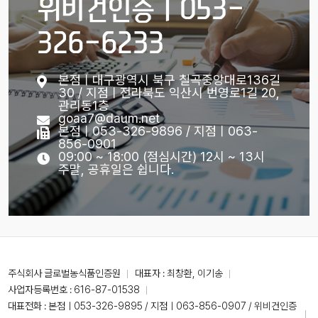
위비건인증ㅣ053-
326-6233
본점ㅣ대구광역시 북구 칠곡중앙대로136길
30 / 지점ㅣ전라북도 익산시 번영로1길 20,
관리동1층
goaa7@daum.net
본점ㅣ053-326-9896 / 지점ㅣ063-
856-0901
09:00 ~ 18:00 (점심시간) 12시 ~ 13시
주말, 공휴일은 쉽니다.
주식회사 글로벌농식품인증원
대표자 : 최창환, 이기송
사업자등록번호 : 616-87-01538
대표전화 :
본점ㅣ053-326-9895 / 지점ㅣ063-856-0907 / 위비건인증