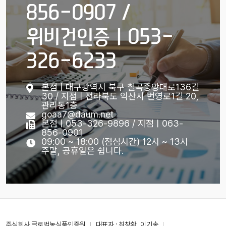
856-0907 /
위비건인증ㅣ053-
326-6233
본점ㅣ대구광역시 북구 칠곡중앙대로136길
30 / 지점ㅣ전라북도 익산시 번영로1길 20,
관리동1층
goaa7@daum.net
본점ㅣ053-326-9896 / 지점ㅣ063-
856-0901
09:00 ~ 18:00 (점심시간) 12시 ~ 13시
주말, 공휴일은 쉽니다.
주식회사 글로벌농식품인증원
대표자 : 최창환, 이기송