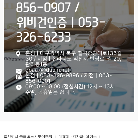
856-0907 /
위비건인증ㅣ053-
326-6233
본점ㅣ대구광역시 북구 칠곡중앙대로136길
30 / 지점ㅣ전라북도 익산시 번영로1길 20,
관리동1층
goaa7@daum.net
본점ㅣ053-326-9896 / 지점ㅣ063-
856-0901
09:00 ~ 18:00 (점심시간) 12시 ~ 13시
주말, 공휴일은 쉽니다.
주식회사 글로벌농식품인증원
대표자 : 최창환, 이기송