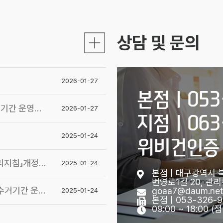
상담 및 문의
2026-01-27
본점ㅣ053-
운영계획 알림
2026-01-27
지점ㅣ063-
2025-01-24
위비건인증ㅣ
침」개정 알림
2025-01-24
본점ㅣ대구광역시 북
번영로1길 20, 관
 운영계획 알림
goaa7@daum.net
2025-01-24
본점ㅣ053-326-98
09:00 ~ 18:00