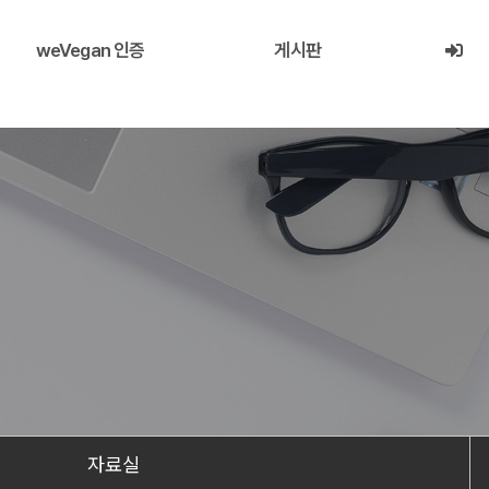
weVegan 인증
게시판
자료실