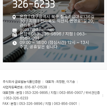
326-6233
본점ㅣ대구광역시 북구 칠곡중앙대로136길
30 / 지점ㅣ전라북도 익산시 번영로1길 20,
관리동1층
goaa7@daum.net
본점ㅣ053-326-9896 / 지점ㅣ063-
856-0901
09:00 ~ 18:00 (점심시간) 12시 ~ 13시
주말, 공휴일은 쉽니다.
주식회사 글로벌농식품인증원
대표자 : 최창환, 이기송
사업자등록번호 : 616-87-01538
대표전화 :
본점ㅣ053-326-9895 / 지점ㅣ063-856-0907 / 위비건인증
ㅣ053-326-6233
FAX : 본점ㅣ053-326-9896 / 지점ㅣ063-856-0901