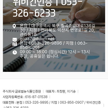
위비건인증ㅣ053-
326-6233
본점ㅣ대구광역시 북구 칠곡중앙대로136길
30 / 지점ㅣ전라북도 익산시 번영로1길 20,
관리동1층
goaa7@daum.net
본점ㅣ053-326-9896 / 지점ㅣ063-
856-0901
09:00 ~ 18:00 (점심시간) 12시 ~ 13시
주말, 공휴일은 쉽니다.
주식회사 글로벌농식품인증원
대표자 : 최창환, 이기송
사업자등록번호 : 616-87-01538
대표전화 :
본점ㅣ053-326-9895 / 지점ㅣ063-856-0907 / 위비건인증
ㅣ053-326-6233