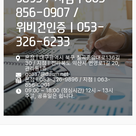
856-0907 /
위비건인증ㅣ053-
326-6233
본점ㅣ대구광역시 북구 칠곡중앙대로136길
30 / 지점ㅣ전라북도 익산시 번영로1길 20,
관리동1층
goaa7@daum.net
본점ㅣ053-326-9896 / 지점ㅣ063-
856-0901
09:00 ~ 18:00 (점심시간) 12시 ~ 13시
주말, 공휴일은 쉽니다.