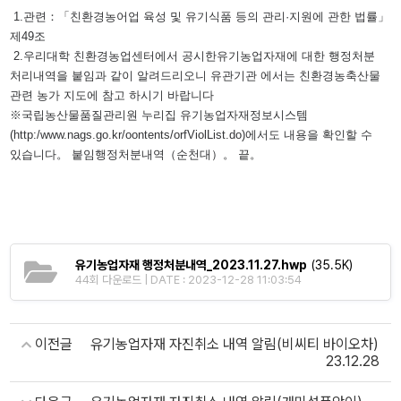
1.관련：「친환경농어업 육성 및 유기식품 등의 관리·지원에 관한 법률」
제49조
2.우리대학 친환경농업센터에서 공시한유기농업자재에 대한 행정처분
처리내역을 붙임과 같이 알려드리오니 유관기관 에서는 친환경농축산물
관련 농가 지도에 참고 하시기 바랍니다
※국립농산물품질관리원 누리집 유기농업자재정보시스템
(http:/www.nags.go.kr/oontents/orfViolList.do)에서도 내용을 확인할 수
있습니다。 붙임행정처분내역（순천대）。 끝。
유기농업자재 행정처분내역_2023.11.27.hwp
(35.5K)
44회 다운로드 | DATE : 2023-12-28 11:03:54
이전글
유기농업자재 자진취소 내역 알림(비씨티 바이오차)
23.12.28