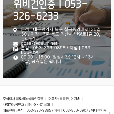
위비건인증ㅣ053-
326-6233
본점ㅣ대구광역시 북구 칠곡중앙대로136길
30 / 지점ㅣ전라북도 익산시 번영로1길 20,
관리동1층
goaa7@daum.net
본점ㅣ053-326-9896 / 지점ㅣ063-
856-0901
09:00 ~ 18:00 (점심시간) 12시 ~ 13시
주말, 공휴일은 쉽니다.
주식회사 글로벌농식품인증원
대표자 : 최창환, 이기송
사업자등록번호 : 616-87-01538
대표전화 :
본점ㅣ053-326-9895 / 지점ㅣ063-856-0907 / 위비건인증