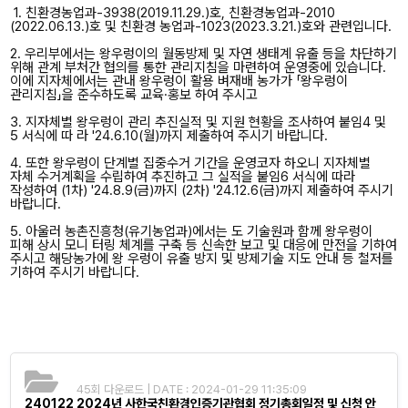
1. 친환경농업과-3938(2019.11.29.)호, 친환경농업과-2010
(2022.06.13.)호 및 친환경 농업과-1023(2023.3.21.)호와 관련입니다.
2. 우리부에서는 왕우렁이의 월동방제 및 자연 생태계 유출 등을 차단하기
위해 관계 부처간 협의를 통한 관리지침을 마련하여 운영중에 있습니다.
이에 지자체에서는 관내 왕우렁이 활용 벼재배 농가가 「왕우렁이
관리지침」을 준수하도록 교육·홍보 하여 주시고
3. 지자체별 왕우렁이 관리 추진실적 및 지원 현황을 조사하여 붙임4 및
5 서식에 따 라 '24.6.10(월)까지 제출하여 주시기 바랍니다.
4. 또한 왕우렁이 단계별 집중수거 기간을 운영코자 하오니 지자체별
자체 수거계획을 수립하여 추진하고 그 실적을 붙임6 서식에 따라
작성하여 (1차) '24.8.9(금)까지 (2차) '24.12.6(금)까지 제출하여 주시기
바랍니다.
5. 아울러 농촌진흥청(유기농업과)에서는 도 기술원과 함께 왕우렁이
피해 상시 모니 터링 체계를 구축 등 신속한 보고 및 대응에 만전을 기하여
주시고 해당농가에 왕 우렁이 유출 방지 및 방제기술 지도 안내 등 철저를
기하여 주시기 바랍니다.
45회 다운로드 | DATE : 2024-01-29 11:35:09
240122 2024년 사한국친환경인증기관협회 정기총회일정 및 신청 안