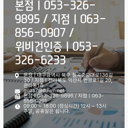
본점ㅣ053-326-
9895 / 지점ㅣ063-
856-0907 /
위비건인증ㅣ053-
326-6233
본점ㅣ대구광역시 북구 칠곡중앙대로136길
30 / 지점ㅣ전라북도 익산시 번영로1길 20,
관리동1층
goaa7@daum.net
본점ㅣ053-326-9896 / 지점ㅣ063-
856-0901
09:00 ~ 18:00 (점심시간) 12시 ~ 13시
주말, 공휴일은 쉽니다.