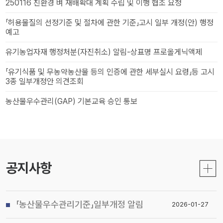
250116 친환경 벼 재배확대 계획 수립 및 이행 협조 요청
「허용물질의 선정기준 및 절차에 관한 기준」고시 일부 개정(안) 행정
예고
유기농업자재 행정처분(자진취소) 알림-상표명 프로올게닉액제
「유기식품 및 무농약농산물 등의 인증에 관한 세부실시 요령」등 고시
3종 일부개정안 의견조회
농산물우수관리(GAP) 기본교육 승인 통보
공지사항
「농산물우수관리기준」일부개정 알림
2026-01-27