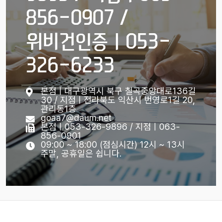
856-0907 /
위비건인증ㅣ053-
326-6233
본점ㅣ대구광역시 북구 칠곡중앙대로136길
30 / 지점ㅣ전라북도 익산시 번영로1길 20,
관리동1층
goaa7@daum.net
본점ㅣ053-326-9896 / 지점ㅣ063-
856-0901
09:00 ~ 18:00 (점심시간) 12시 ~ 13시
주말, 공휴일은 쉽니다.