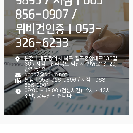
856-0907 /
위비건인증ㅣ053-
326-6233
본점ㅣ대구광역시 북구 칠곡중앙대로136길
30 / 지점ㅣ전라북도 익산시 번영로1길 20,
관리동1층
goaa7@daum.net
본점ㅣ053-326-9896 / 지점ㅣ063-
856-0901
09:00 ~ 18:00 (점심시간) 12시 ~ 13시
주말, 공휴일은 쉽니다.