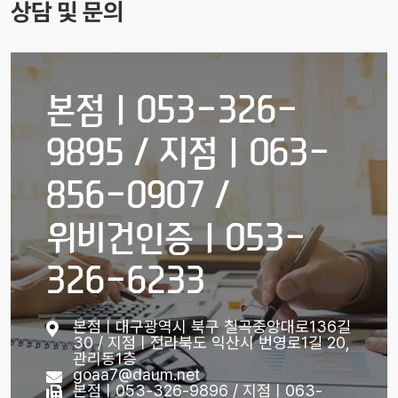
상담 및 문의
본점ㅣ053-326-
9895 / 지점ㅣ063-
856-0907 /
위비건인증ㅣ053-
326-6233
본점ㅣ대구광역시 북구 칠곡중앙대로136길
30 / 지점ㅣ전라북도 익산시 번영로1길 20,
관리동1층
goaa7@daum.net
본점ㅣ053-326-9896 / 지점ㅣ063-