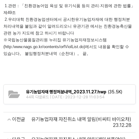
1.관련：「친환경농어업 육성 및 유기식품 등의 관리·지원에 관한 법률」
제49조
2.우리대학 친환경농업센터에서 공시한유기농업자재에 대한 행정처분
처리내역을 붙임과 같이 알려드리오니 유관기관 에서는 친환경농축산물
관련 농가 지도에 참고 하시기 바랍니다
※국립농산물품질관리원 누리집 유기농업자재정보시스템
(http:/www.nags.go.kr/oontents/orfViolList.do)에서도 내용을 확인할 수
있습니다。 붙임행정처분내역（순천대）。 끝。
유기농업자재 행정처분내역_2023.11.27.hwp
(35.5K)
44회 다운로드 | DATE : 2023-12-28 11:03:54
이전글
유기농업자재 자진취소 내역 알림(비씨티 바이오차)
23.12.28