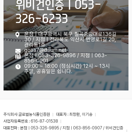
위비건인증ㅣ053-
326-6233
본점ㅣ대구광역시 북구 칠곡중앙대로136길
30 / 지점ㅣ전라북도 익산시 번영로1길 20,
관리동1층
goaa7@daum.net
본점ㅣ053-326-9896 / 지점ㅣ063-
856-0901
09:00 ~ 18:00 (점심시간) 12시 ~ 13시
주말, 공휴일은 쉽니다.
주식회사 글로벌농식품인증원
대표자 : 최창환, 이기송
사업자등록번호 : 616-87-01538
대표전화 :
본점ㅣ053-326-9895 / 지점ㅣ063-856-0907 / 위비건인증