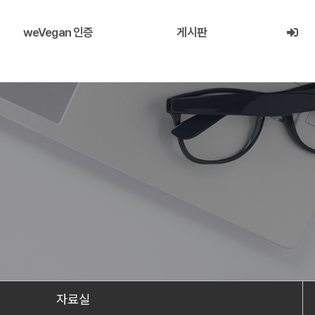
weVegan 인증
게시판
자료실