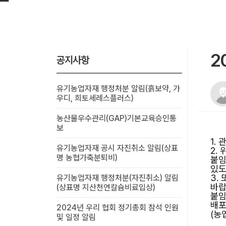
2
공지사항
유기농업자재 행정처분 알림(흙보약, 가
우디, 희토세레스플러스)
농산물우수관리(GAP)기본교육승인통
보
1.
유기농업자재 공시 자진취소 알림(상표
2.
명 농협가축분퇴비)
붙임
있도
3.
유기농업자재 행정처분(자진취소) 알림
바랍
(상표명 지산천연칼슘비료입상)
붙임
배포
2024년 우리 협회 정기총회 참석 인원
(농
및 일정 알림