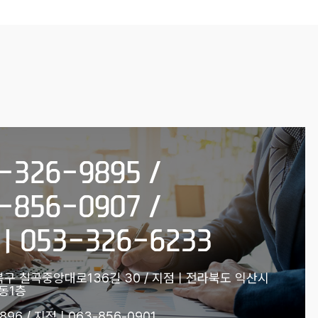
326-9895 /
856-0907 /
053-326-6233
구 칠곡중앙대로136길 30 / 지점ㅣ전라북도 익산시
리동1층
96 / 지점ㅣ063-856-0901