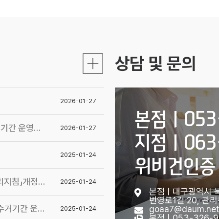
상담 및 문의
2026-01-27
본점ㅣ053-
운영계획 알림
2026-01-27
지점ㅣ063-
2025-01-24
위비건인증ㅣ
침」개정 알림
2025-01-24
본점ㅣ대구광역시 북
번영로1길 20, 관
 운영계획 알림
goaa7@daum.net
2025-01-24
본점ㅣ053-326-98