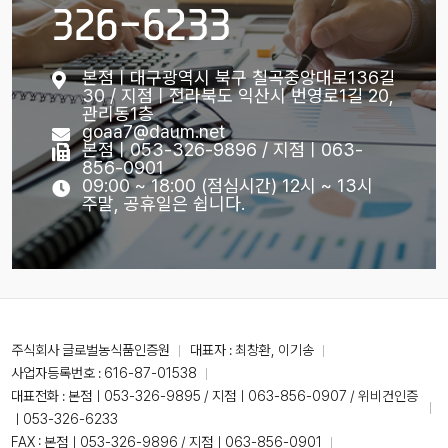
326-6233
본점ㅣ대구광역시 북구 칠곡중앙대로136길
30 / 지점ㅣ전라북도 익산시 번영로1길 20,
관리동1층
goaa7@daum.net
본점ㅣ053-326-9896 / 지점ㅣ063-
856-0901
09:00 ~ 18:00 (점심시간) 12시 ~ 13시
주말, 공휴일은 쉽니다.
주식회사 글로벌농식품인증원
대표자 : 최창환, 이기송
사업자등록번호 : 616-87-01538
대표전화 :
본점ㅣ053-326-9895 / 지점ㅣ063-856-0907 / 위비건인증
ㅣ053-326-6233
FAX : 본점ㅣ053-326-9896 / 지점ㅣ063-856-0901