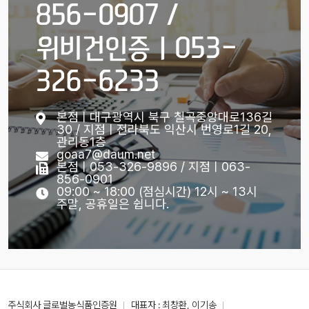
856-0907 /
위비건인증ㅣ053-
326-6233
본점ㅣ대구광역시 북구 칠곡중앙대로136길
30 / 지점ㅣ전라북도 익산시 번영로1길 20,
관리동1층
goaa7@daum.net
본점ㅣ053-326-9896 / 지점ㅣ063-
856-0901
09:00 ~ 18:00 (점심시간) 12시 ~ 13시
주말, 공휴일은 쉽니다.
주식회사 글로벌농식품인증원
대표자 : 최창환, 이기송