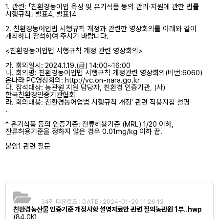
1. 관련: 「친환경농어업 육성 및 유기식품 등의 관리·지원에 관한 법률
시행규칙」 별표4, 별표14
2. 친환경농어업법 시행규칙 개정과 관련한 영상회의를 아래와 같이
개최하니 참석하여 주시기 바랍니다.
<친환경농어업법 시행규칙 개정 관련 영상회의>
가. 회의일시: 2024.1.19.(금) 14:00~16:00
나. 회의명: 친환경농어업법 시행규칙 개정관련 영상회의(비번:6060)
온나라 PC영상회의: http://vc.on-nara.go.kr
다. 참석대상: 농관원 지원 담당자, 친환경 인증기관, (사)
한국친환경인증기관협회
라. 회의내용: 친환경농어업법 시행규칙 개정' 관련 적용지침 설명
.
*
유기식품 등의 인증기준: 잔류허용기준 (MRL) 1/20 이하,
잔류허용기준을 정하지 않은 경우 0.01mg/kg 이하 끝.
붙임1 관련 질문
34회 다운로드 | DATE : 2024-01-29 11:26:12
친환경농산물 인증기준 개정사항 설명자료안 관련 질의농관원 1부..hwp
(84.0K)