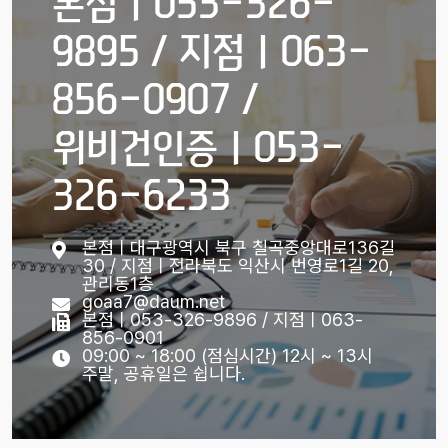
본점ㅣ053-326-
9895 / 지점ㅣ063-
856-0907 /
위비건인증ㅣ053-
326-6233
본점ㅣ대구광역시 북구 칠곡중앙대로136길
30 / 지점ㅣ전라북도 익산시 번영로1길 20,
관리동1층
goaa7@daum.net
본점ㅣ053-326-9896 / 지점ㅣ063-
856-0901
09:00 ~ 18:00 (점심시간) 12시 ~ 13시
주말, 공휴일은 쉽니다.